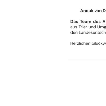
Auf de
Anouk van Do
Das Team des 
aus Trier und Um
den Landesentschei
Herzlichen Glück