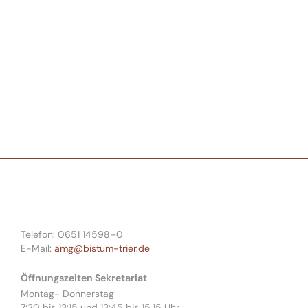
Telefon: 0651 14598–0
E-Mail:
amg@bistum-trier.de
Öffnungszeiten Sekretariat
Montag- Donnerstag
7:30 bis 13:15 und 13:45 bis 15.15 Uhr