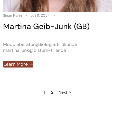
Sinan Narin
Juli 11, 2024
Martina Geib-Junk (GB)
MoodleberatungBiologie, Erdkunde
martina.junk@bistum-trier.de
Learn More ➝
1
2
Next