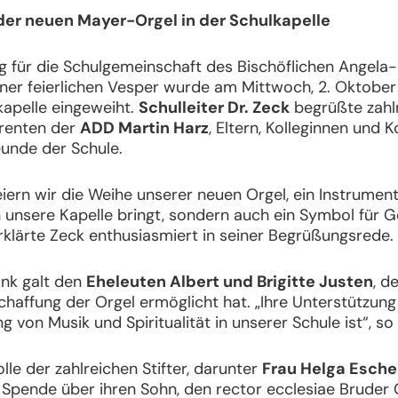
der neuen Mayer-Orgel in der Schulkapelle
g für die Schulgemeinschaft des Bischöflichen Angela-
ner feierlichen Vesper wurde am Mittwoch, 2. Oktober
kapelle eingeweiht.
Schulleiter Dr. Zeck
begrüßte zahl
erenten der
ADD Martin Harz
, Eltern, Kolleginnen und 
unde der Schule.
feiern wir die Weihe unserer neuen Orgel, ein Instrument
n unsere Kapelle bringt, sondern auch ein Symbol für 
erklärte Zeck enthusiasmiert in seiner Begrüßungsrede.
nk galt den
Eheleuten Albert und Brigitte Justen
, d
affung der Orgel ermöglicht hat. „Ihre Unterstützung 
g von Musik und Spiritualität in unserer Schule ist“, so
le der zahlreichen Stifter, darunter
Frau Helga Esch
 Spende über ihren Sohn, den rector ecclesiae Bruder