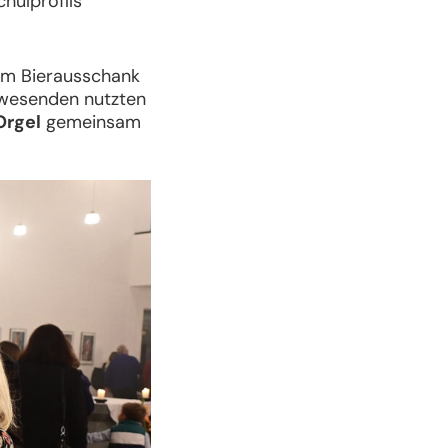
hulprofils
nem Bierausschank
nwesenden nutzten
Orgel
gemeinsam