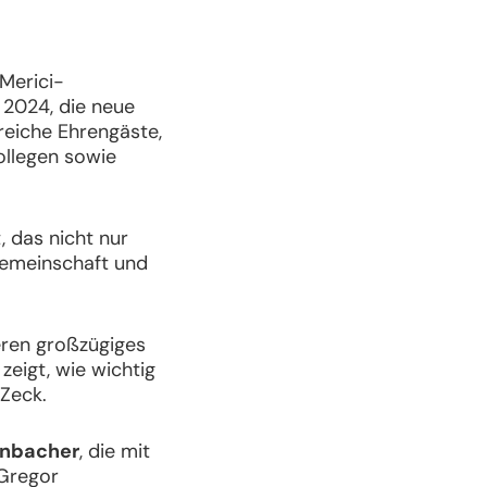
Merici-
 2024, die neue
reiche Ehrengäste,
Kollegen sowie
, das nicht nur
Gemeinschaft und
eren großzügiges
zeigt, wie wichtig
 Zeck.
enbacher
, die mit
 Gregor