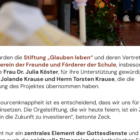
urden die
Stiftung „Glauben leben“
und deren Vertre
erein der Freunde und Förderer der Schule
, insbeso
de
Frau Dr. Julia Köster
, für ihre Unterstützung gewürdi
. Jolande Krause und Herrn Torsten Krause
, die die
rung des Projektes übernommen haben.
sourcenknappheit ist es entscheidend, dass wir uns für 
insetzen. Die Orgelstiftung, die wir heute feiern, ist ei
in die Zukunft zu investieren“, betonte Zeck.
ht nur ein
zentrales Element der Gottesdienste
und 