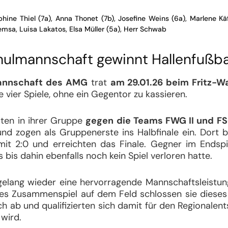
ine Thiel (7a), Anna Thonet (7b), Josefine Weins (6a), Marlene Kä
msa, Luisa Lakatos, Elsa Müller (5a), Herr Schwab
lmannschaft gewinnt Hallenfußbal
nnschaft
des AMG
trat
am 29.01.26 beim Fritz-W
 vier Spiele, ohne ein Gegentor zu kassieren.
ten in ihrer Gruppe
gegen die Teams FWG II und FS
und zogen als Gruppenerste ins Halbfinale ein. Dort 
it 2:0 und erreichten das Finale. Gegner im Endspi
bis dahin ebenfalls noch kein Spiel verloren hatte.
gelang wieder eine hervorragende Mannschaftsleistung:
es Zusammenspiel auf dem Feld schlossen sie dieses
ch ab und qualifizierten sich damit für den Regionalen
wird.