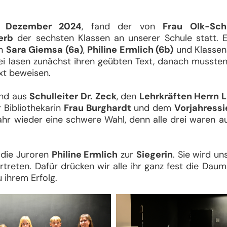
 Dezember 2024
, fand der von
Frau Olk-Sch
erb
der sechsten Klassen an unserer Schule statt. 
en
Sara Giemsa (6a)
,
Philine Ermlich (6b)
und Klassen
rei lasen zunächst ihren geübten Text, danach mussten
xt beweisen.
end aus
Schulleiter Dr. Zeck
, den
Lehrkräften Herrn 
r Bibliothekarin
Frau Burghardt
und dem
Vorjahressi
ahr wieder eine schwere Wahl, denn alle drei waren au
n die Juroren
Philine Ermlich
zur
Siegerin
. Sie wird u
rtreten. Dafür drücken wir alle ihr ganz fest die Daum
u ihrem Erfolg.