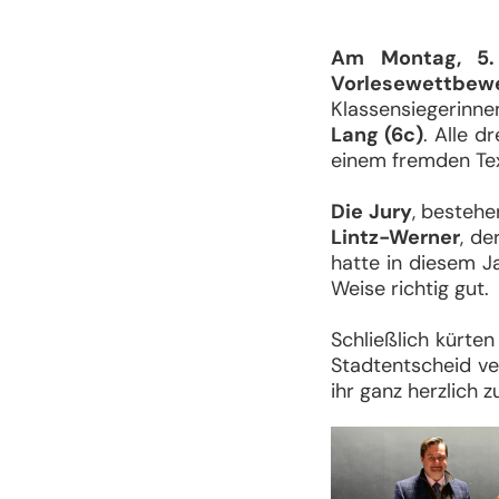
Am Montag, 5.
Vorlesewettbew
Klassensiegerinn
Lang (6c)
. Alle d
einem fremden Te
Die Jury
, besteh
Lintz-Werner
, de
hatte in diesem J
Weise richtig gut.
Schließlich kürte
Stadtentscheid ve
ihr ganz herzlich z