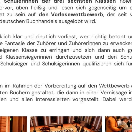
d Schülerinnen der drei sechsten Klassen
holen
hervor, üben fleißig und lesen sich gegenseitig um 
tet zu sein auf
den Vorlesewettbewerb
, der seit
deutschen Buchhandels ausgelobt wird.
lich klar und deutlich vorliest, wer richtig betont u
e Fantasie der Zuhörer und Zuhörerinnen zu erwecke
 eigenen Klasse zu erringen und sich dann auch g
d Klassensiegerinnen durchzusetzen und den Schu
 Schulsieger und Schulsigerinnen qualifizieren sich f
n im Rahmen der Vorbereitung auf den Wettbewerb 
en Büchern gestaltet, die dann in einer Vernissage i
ien und allen Interessierten vorgestellt. Dabei wer