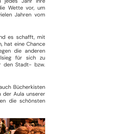
 jedes Jahr ihre
die Wette vor, um
 vielen Jahren vom
nd es schafft, mit
n, hat eine Chance
egen die anderen
lsieg für sich zu
ür den Stadt- bzw.
auch Bücherkisten
n der Aula unserer
den die schönsten